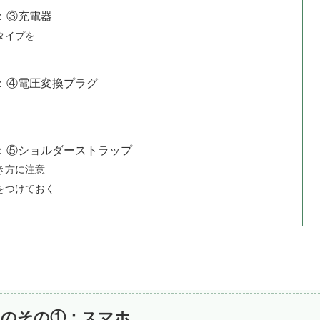
：③充電器
タイプを
：④電圧変換プラグ
：⑤ショルダーストラップ
き方に注意
をつけておく
ものその①：スマホ