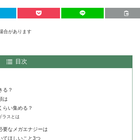
場合があります
目次
きる？
類は
くらい集める？
ギラスとは
必要なメガエナジーは
いてほしいこと3つ