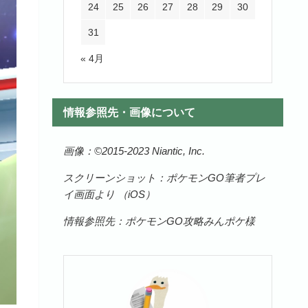
24
25
26
27
28
29
30
31
« 4月
情報参照先・画像について
画像：©️2015-2023 Niantic, Inc.
スクリーンショット：ポケモンGO筆者プレ
イ画面より （iOS）
情報参照先：ポケモンGO攻略みんポケ様